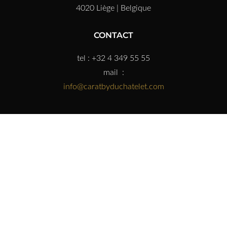
4020 Liège | Belgique
CONTACT
tel : +32 4 349 55 55
mail :
info@caratbyduchatelet.com